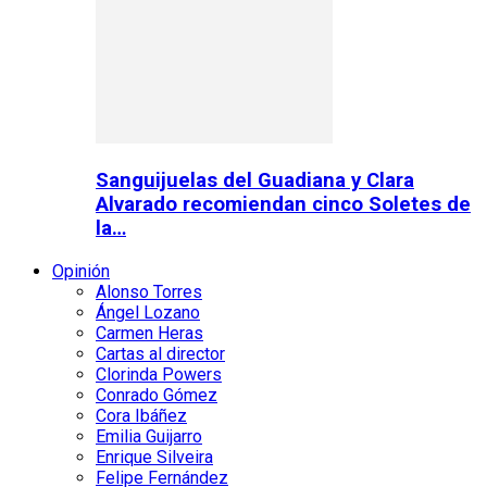
Sanguijuelas del Guadiana y Clara
Alvarado recomiendan cinco Soletes de
la…
Opinión
Alonso Torres
Ángel Lozano
Carmen Heras
Cartas al director
Clorinda Powers
Conrado Gómez
Cora Ibáñez
Emilia Guijarro
Enrique Silveira
Felipe Fernández