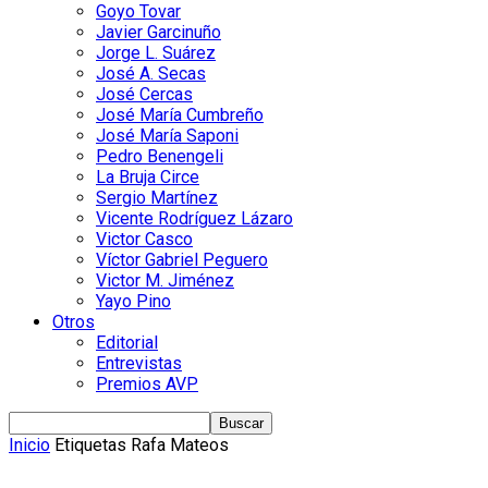
Goyo Tovar
Javier Garcinuño
Jorge L. Suárez
José A. Secas
José Cercas
José María Cumbreño
José María Saponi
Pedro Benengeli
La Bruja Circe
Sergio Martínez
Vicente Rodríguez Lázaro
Victor Casco
Víctor Gabriel Peguero
Victor M. Jiménez
Yayo Pino
Otros
Editorial
Entrevistas
Premios AVP
Inicio
Etiquetas
Rafa Mateos