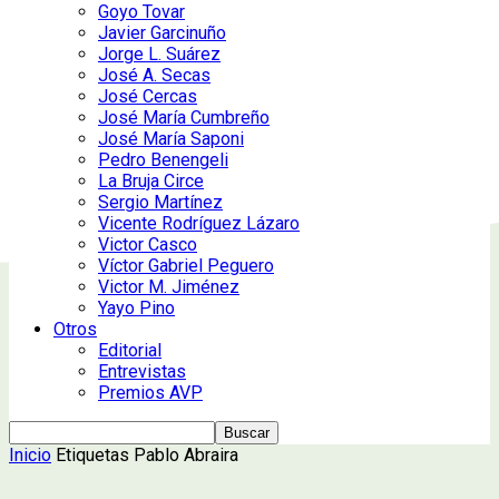
Goyo Tovar
Javier Garcinuño
Jorge L. Suárez
José A. Secas
José Cercas
José María Cumbreño
José María Saponi
Pedro Benengeli
La Bruja Circe
Sergio Martínez
Vicente Rodríguez Lázaro
Victor Casco
Víctor Gabriel Peguero
Victor M. Jiménez
Yayo Pino
Otros
Editorial
Entrevistas
Premios AVP
Inicio
Etiquetas
Pablo Abraira