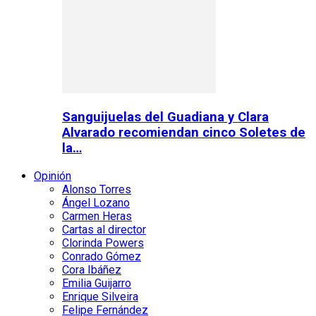
Sanguijuelas del Guadiana y Clara
Alvarado recomiendan cinco Soletes de
la…
Opinión
Alonso Torres
Ángel Lozano
Carmen Heras
Cartas al director
Clorinda Powers
Conrado Gómez
Cora Ibáñez
Emilia Guijarro
Enrique Silveira
Felipe Fernández