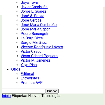
Goyo Tovar
Javier Garcinuño
Jorge L. Suárez
José A. Secas
José Cercas
José María Cumbreño
José María Saponi
Pedro Benengeli
La Bruja Circe
Sergio Martínez
Vicente Rodríguez Lázaro
Victor Casco
Víctor Gabriel Peguero
Victor M. Jiménez
Yayo Pino
Otros
Editorial
Entrevistas
Premios AVP
Inicio
Etiquetas
Nuevas Tecnologías