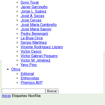
Goyo Tovar
Javier Garcinuño
Jorge L. Suárez
José A. Secas
José Cercas
José María Cumbreño
José María Saponi
Pedro Benengeli
La Bruja Circe
Sergio Martínez
Vicente Rodríguez Lázaro
Victor Casco
Víctor Gabriel Peguero
Victor M. Jiménez
Yayo Pino
Otros
Editorial
Entrevistas
Premios AVP
Inicio
Etiquetas
Noxfilia