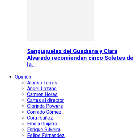
Sanguijuelas del Guadiana y Clara
Alvarado recomiendan cinco Soletes de
la…
Opinión
Alonso Torres
Ángel Lozano
Carmen Heras
Cartas al director
Clorinda Powers
Conrado Gómez
Cora Ibáñez
Emilia Guijarro
Enrique Silveira
Felipe Fernández