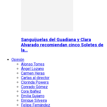
Sanguijuelas del Guadiana y Clara
Alvarado recomiendan cinco Soletes de
la…
Opinión
Alonso Torres
Ángel Lozano
Carmen Heras
Cartas al director
Clorinda Powers
Conrado Gómez
Cora Ibáñez
Emilia Guijarro
Enrique Silveira
Felipe Fernández