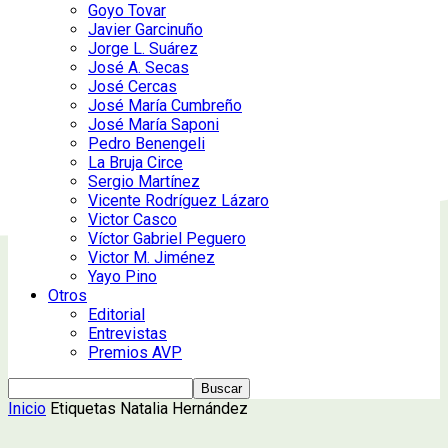
Goyo Tovar
Javier Garcinuño
Jorge L. Suárez
José A. Secas
José Cercas
José María Cumbreño
José María Saponi
Pedro Benengeli
La Bruja Circe
Sergio Martínez
Vicente Rodríguez Lázaro
Victor Casco
Víctor Gabriel Peguero
Victor M. Jiménez
Yayo Pino
Otros
Editorial
Entrevistas
Premios AVP
Inicio
Etiquetas
Natalia Hernández