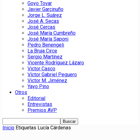
Goyo Tovar
Javier Garcinuño
Jorge L. Suárez
José A. Secas
José Cercas
José María Cumbreño
José María Saponi
Pedro Benengeli
La Bruja Circe
Sergio Martínez
Vicente Rodríguez Lázaro
Victor Casco
Víctor Gabriel Peguero
Victor M. Jiménez
Yayo Pino
Otros
Editorial
Entrevistas
Premios AVP
Inicio
Etiquetas
Lucía Cárdenas