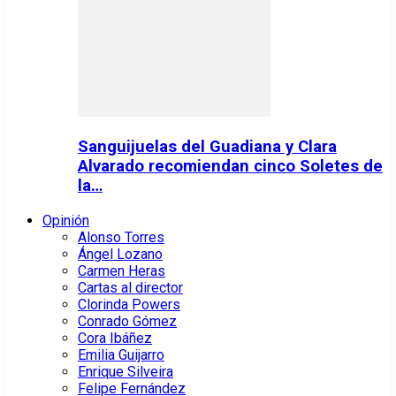
Sanguijuelas del Guadiana y Clara
Alvarado recomiendan cinco Soletes de
la…
Opinión
Alonso Torres
Ángel Lozano
Carmen Heras
Cartas al director
Clorinda Powers
Conrado Gómez
Cora Ibáñez
Emilia Guijarro
Enrique Silveira
Felipe Fernández