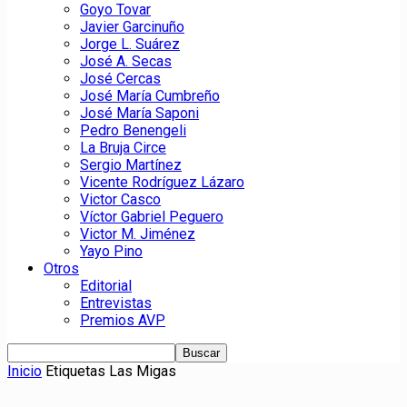
Goyo Tovar
Javier Garcinuño
Jorge L. Suárez
José A. Secas
José Cercas
José María Cumbreño
José María Saponi
Pedro Benengeli
La Bruja Circe
Sergio Martínez
Vicente Rodríguez Lázaro
Victor Casco
Víctor Gabriel Peguero
Victor M. Jiménez
Yayo Pino
Otros
Editorial
Entrevistas
Premios AVP
Inicio
Etiquetas
Las Migas