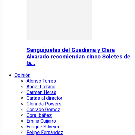
Sanguijuelas del Guadiana y Clara
Alvarado recomiendan cinco Soletes de
la…
Opinión
Alonso Torres
Ángel Lozano
Carmen Heras
Cartas al director
Clorinda Powers
Conrado Gómez
Cora Ibáñez
Emilia Guijarro
Enrique Silveira
Felipe Fernández