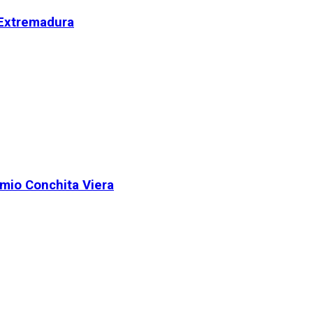
 Extremadura
remio Conchita Viera