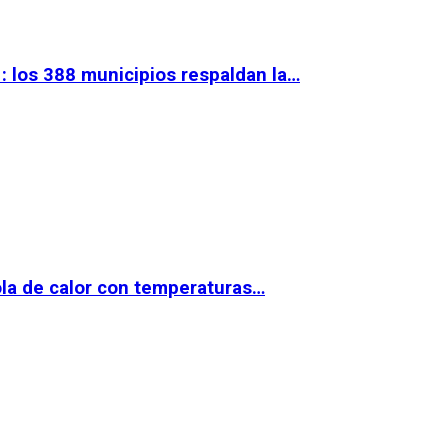
 los 388 municipios respaldan la…
la de calor con temperaturas…