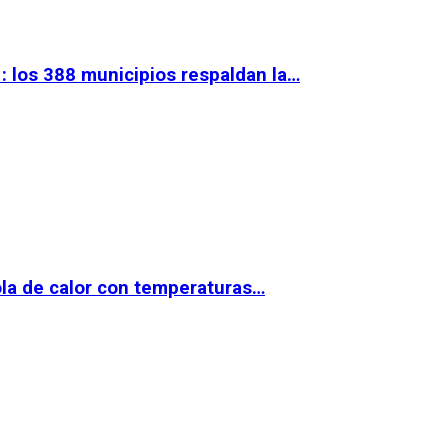
 los 388 municipios respaldan la…
la de calor con temperaturas…