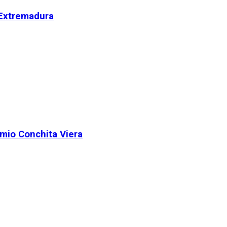
 Extremadura
remio Conchita Viera