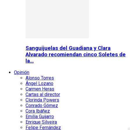
Sanguijuelas del Guadiana y Clara
Alvarado recomiendan cinco Soletes de
la…
Opinión
Alonso Torres
Ángel Lozano
Carmen Heras
Cartas al director
Clorinda Powers
Conrado Gómez
Cora Ibáñez
Emilia Guijarro
Enrique Silveira
Felipe Fernández