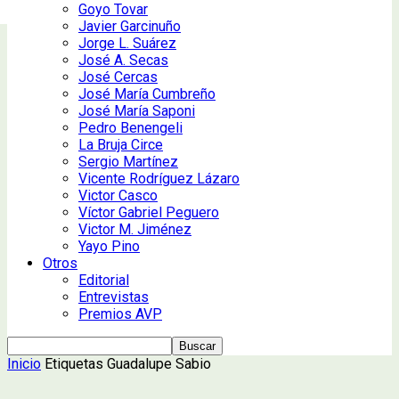
Goyo Tovar
Javier Garcinuño
Jorge L. Suárez
José A. Secas
José Cercas
José María Cumbreño
José María Saponi
Pedro Benengeli
La Bruja Circe
Sergio Martínez
Vicente Rodríguez Lázaro
Victor Casco
Víctor Gabriel Peguero
Victor M. Jiménez
Yayo Pino
Otros
Editorial
Entrevistas
Premios AVP
Inicio
Etiquetas
Guadalupe Sabio