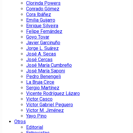
Clorinda Powers
Conrado Gómez
Cora Ibáñez
Emilia Guijarro
Enrique Silveira
Felipe Fernández
Goyo Tovar
Javier Garcinuño
Jorge L. Suárez
José A. Secas
José Cercas
José María Cumbreño
José María Saponi
Pedro Benengeli
La Bruja Circe
Sergio Martínez
Vicente Rodríguez Lázaro
Victor Casco
Víctor Gabriel Peguero
Victor M. Jiménez
Yayo Pino
Otros
Editorial
Entrevistas