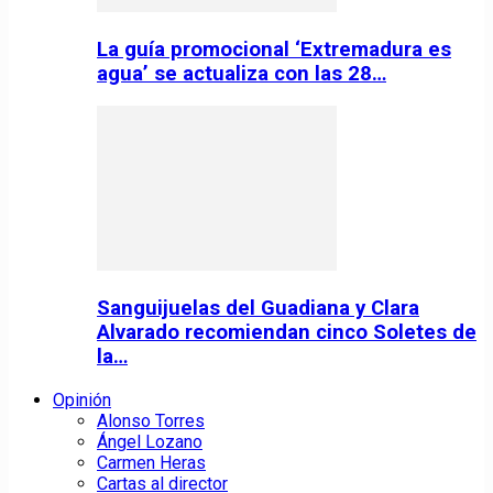
La guía promocional ‘Extremadura es
agua’ se actualiza con las 28…
Sanguijuelas del Guadiana y Clara
Alvarado recomiendan cinco Soletes de
la…
Opinión
Alonso Torres
Ángel Lozano
Carmen Heras
Cartas al director