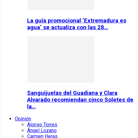
La guía promocional ‘Extremadura es
agua’ se actualiza con las 28…
Sanguijuelas del Guadiana y Clara
Alvarado recomiendan cinco Soletes de
la…
Opinión
Alonso Torres
Ángel Lozano
Carmen Heras