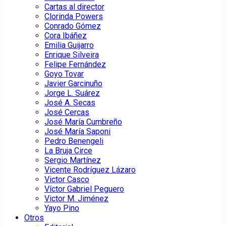
Cartas al director
Clorinda Powers
Conrado Gómez
Cora Ibáñez
Emilia Guijarro
Enrique Silveira
Felipe Fernández
Goyo Tovar
Javier Garcinuño
Jorge L. Suárez
José A. Secas
José Cercas
José María Cumbreño
José María Saponi
Pedro Benengeli
La Bruja Circe
Sergio Martínez
Vicente Rodríguez Lázaro
Victor Casco
Víctor Gabriel Peguero
Victor M. Jiménez
Yayo Pino
Otros