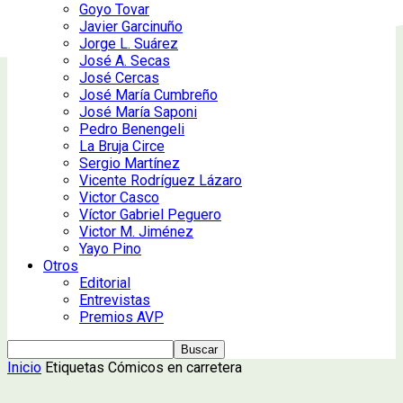
Goyo Tovar
Javier Garcinuño
Jorge L. Suárez
José A. Secas
José Cercas
José María Cumbreño
José María Saponi
Pedro Benengeli
La Bruja Circe
Sergio Martínez
Vicente Rodríguez Lázaro
Victor Casco
Víctor Gabriel Peguero
Victor M. Jiménez
Yayo Pino
Otros
Editorial
Entrevistas
Premios AVP
Inicio
Etiquetas
Cómicos en carretera