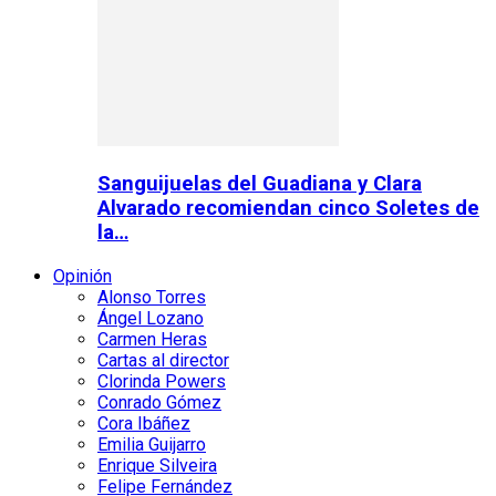
Sanguijuelas del Guadiana y Clara
Alvarado recomiendan cinco Soletes de
la…
Opinión
Alonso Torres
Ángel Lozano
Carmen Heras
Cartas al director
Clorinda Powers
Conrado Gómez
Cora Ibáñez
Emilia Guijarro
Enrique Silveira
Felipe Fernández