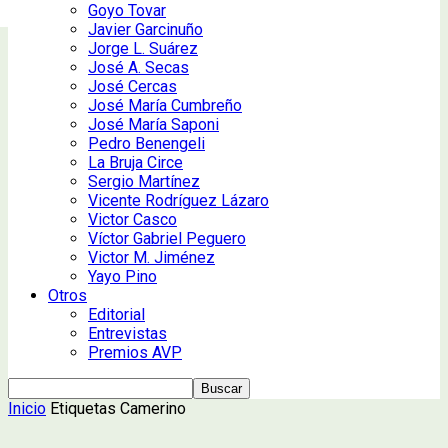
Goyo Tovar
Javier Garcinuño
Jorge L. Suárez
José A. Secas
José Cercas
José María Cumbreño
José María Saponi
Pedro Benengeli
La Bruja Circe
Sergio Martínez
Vicente Rodríguez Lázaro
Victor Casco
Víctor Gabriel Peguero
Victor M. Jiménez
Yayo Pino
Otros
Editorial
Entrevistas
Premios AVP
Inicio
Etiquetas
Camerino