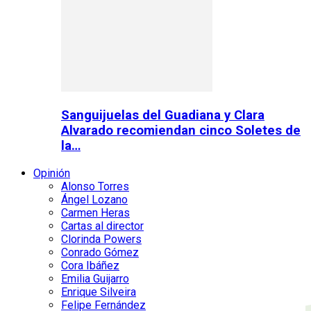
Sanguijuelas del Guadiana y Clara
Alvarado recomiendan cinco Soletes de
la…
Opinión
Alonso Torres
Ángel Lozano
Carmen Heras
Cartas al director
Clorinda Powers
Conrado Gómez
Cora Ibáñez
Emilia Guijarro
Enrique Silveira
Felipe Fernández