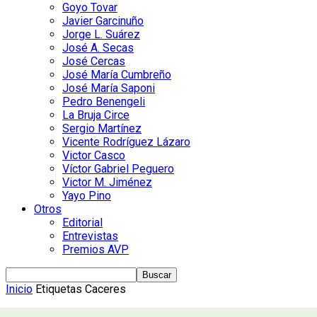
Goyo Tovar
Javier Garcinuño
Jorge L. Suárez
José A. Secas
José Cercas
José María Cumbreño
José María Saponi
Pedro Benengeli
La Bruja Circe
Sergio Martínez
Vicente Rodríguez Lázaro
Victor Casco
Víctor Gabriel Peguero
Victor M. Jiménez
Yayo Pino
Otros
Editorial
Entrevistas
Premios AVP
Inicio
Etiquetas
Caceres