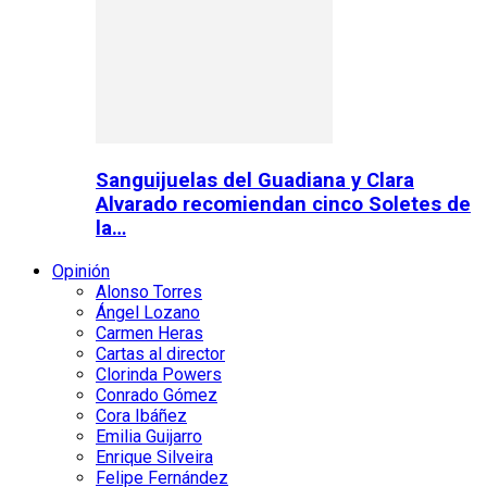
Sanguijuelas del Guadiana y Clara
Alvarado recomiendan cinco Soletes de
la…
Opinión
Alonso Torres
Ángel Lozano
Carmen Heras
Cartas al director
Clorinda Powers
Conrado Gómez
Cora Ibáñez
Emilia Guijarro
Enrique Silveira
Felipe Fernández