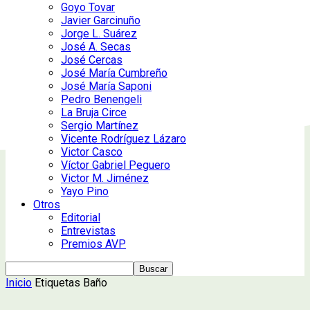
Goyo Tovar
Javier Garcinuño
Jorge L. Suárez
José A. Secas
José Cercas
José María Cumbreño
José María Saponi
Pedro Benengeli
La Bruja Circe
Sergio Martínez
Vicente Rodríguez Lázaro
Victor Casco
Víctor Gabriel Peguero
Victor M. Jiménez
Yayo Pino
Otros
Editorial
Entrevistas
Premios AVP
Inicio
Etiquetas
Baño