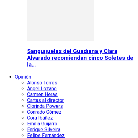
Sanguijuelas del Guadiana y Clara
Alvarado recomiendan cinco Soletes de
la…
Opinión
Alonso Torres
Ángel Lozano
Carmen Heras
Cartas al director
Clorinda Powers
Conrado Gómez
Cora Ibáñez
Emilia Guijarro
Enrique Silveira
Felipe Fernández