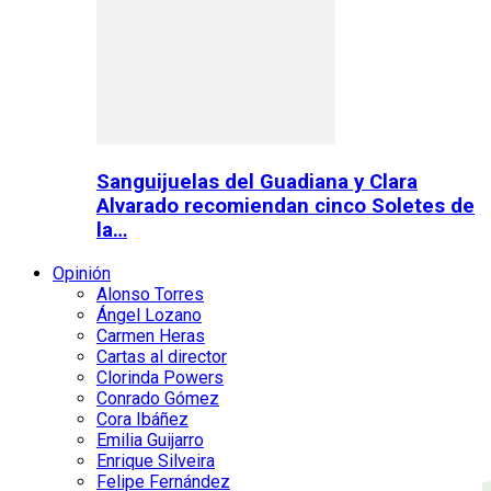
Sanguijuelas del Guadiana y Clara
Alvarado recomiendan cinco Soletes de
la…
Opinión
Alonso Torres
Ángel Lozano
Carmen Heras
Cartas al director
Clorinda Powers
Conrado Gómez
Cora Ibáñez
Emilia Guijarro
Enrique Silveira
Felipe Fernández