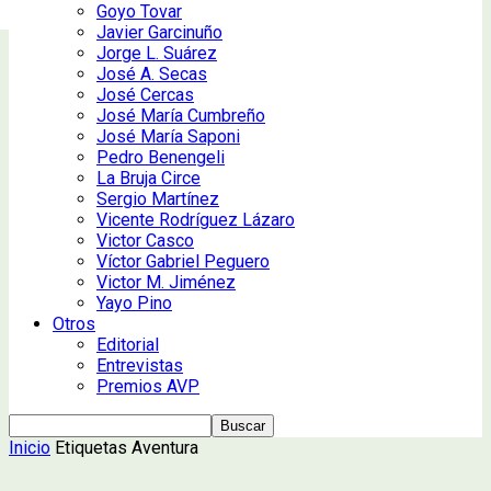
Goyo Tovar
Javier Garcinuño
Jorge L. Suárez
José A. Secas
José Cercas
José María Cumbreño
José María Saponi
Pedro Benengeli
La Bruja Circe
Sergio Martínez
Vicente Rodríguez Lázaro
Victor Casco
Víctor Gabriel Peguero
Victor M. Jiménez
Yayo Pino
Otros
Editorial
Entrevistas
Premios AVP
Inicio
Etiquetas
Aventura