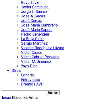
Goyo Tovar
Javier Garcinuño
Jorge L. Suárez
José A. Secas
José Cercas
José María Cumbreño
José María Saponi
Pedro Benengeli
La Bruja Circe
Sergio Martínez
Vicente Rodríguez Lázaro
Victor Casco
Víctor Gabriel Peguero
Victor M. Jiménez
Yayo Pino
Otros
Editorial
Entrevistas
Premios AVP
Inicio
Etiquetas
Artes