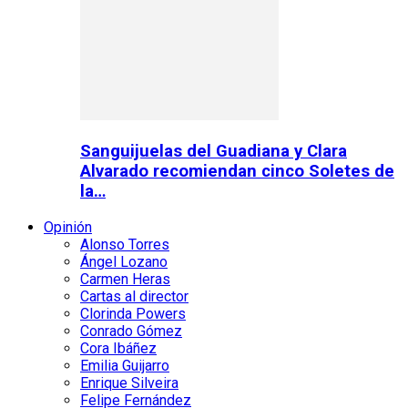
Sanguijuelas del Guadiana y Clara
Alvarado recomiendan cinco Soletes de
la…
Opinión
Alonso Torres
Ángel Lozano
Carmen Heras
Cartas al director
Clorinda Powers
Conrado Gómez
Cora Ibáñez
Emilia Guijarro
Enrique Silveira
Felipe Fernández