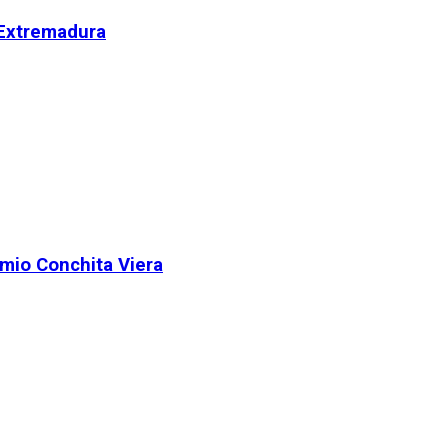
 Extremadura
remio Conchita Viera