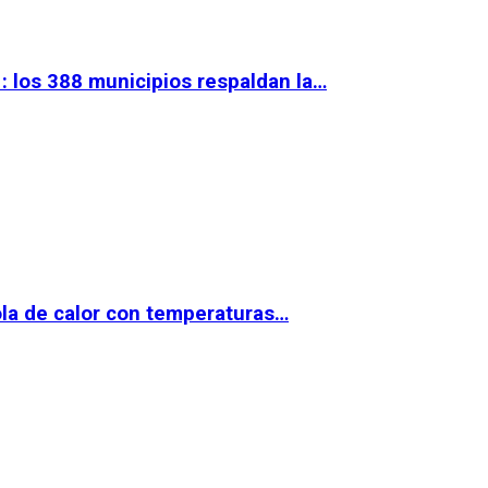
 los 388 municipios respaldan la…
la de calor con temperaturas…