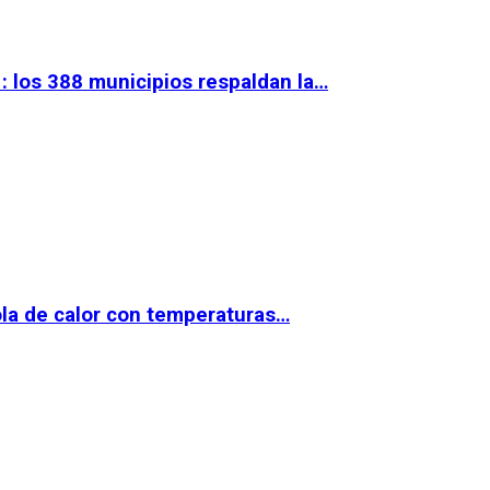
 los 388 municipios respaldan la…
la de calor con temperaturas…