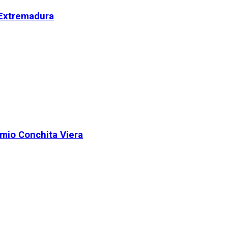
 Extremadura
remio Conchita Viera