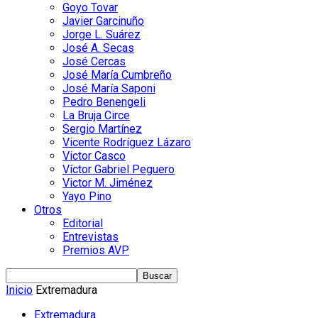
Goyo Tovar
Javier Garcinuño
Jorge L. Suárez
José A. Secas
José Cercas
José María Cumbreño
José María Saponi
Pedro Benengeli
La Bruja Circe
Sergio Martínez
Vicente Rodríguez Lázaro
Victor Casco
Víctor Gabriel Peguero
Victor M. Jiménez
Yayo Pino
Otros
Editorial
Entrevistas
Premios AVP
Inicio
Extremadura
Extremadura