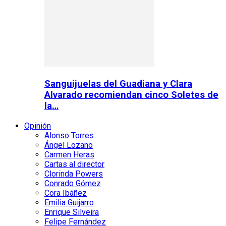
Sanguijuelas del Guadiana y Clara
Alvarado recomiendan cinco Soletes de
la…
Opinión
Alonso Torres
Ángel Lozano
Carmen Heras
Cartas al director
Clorinda Powers
Conrado Gómez
Cora Ibáñez
Emilia Guijarro
Enrique Silveira
Felipe Fernández