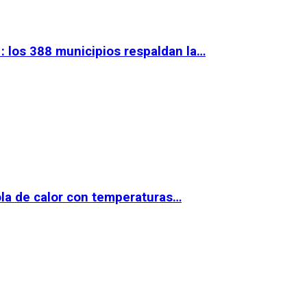
 los 388 municipios respaldan la…
la de calor con temperaturas…