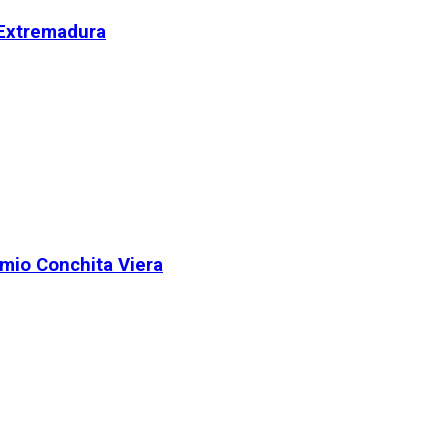
 Extremadura
remio Conchita Viera