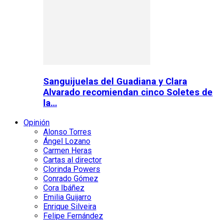
Sanguijuelas del Guadiana y Clara
Alvarado recomiendan cinco Soletes de
la…
Opinión
Alonso Torres
Ángel Lozano
Carmen Heras
Cartas al director
Clorinda Powers
Conrado Gómez
Cora Ibáñez
Emilia Guijarro
Enrique Silveira
Felipe Fernández