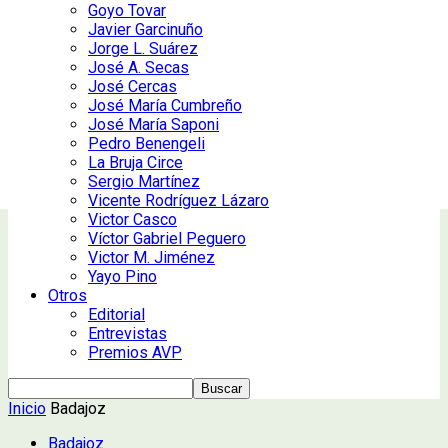
Goyo Tovar
Javier Garcinuño
Jorge L. Suárez
José A. Secas
José Cercas
José María Cumbreño
José María Saponi
Pedro Benengeli
La Bruja Circe
Sergio Martínez
Vicente Rodríguez Lázaro
Victor Casco
Víctor Gabriel Peguero
Victor M. Jiménez
Yayo Pino
Otros
Editorial
Entrevistas
Premios AVP
Inicio
Badajoz
Badajoz