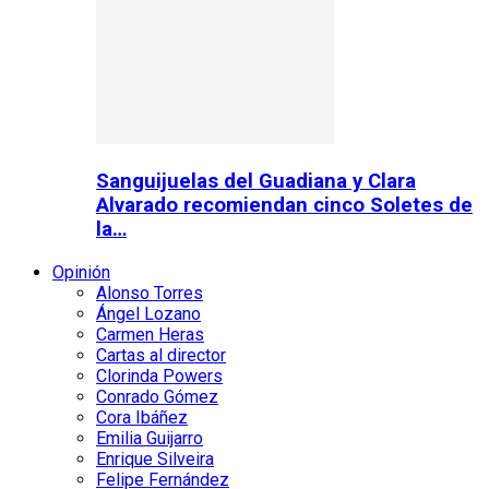
Sanguijuelas del Guadiana y Clara
Alvarado recomiendan cinco Soletes de
la…
Opinión
Alonso Torres
Ángel Lozano
Carmen Heras
Cartas al director
Clorinda Powers
Conrado Gómez
Cora Ibáñez
Emilia Guijarro
Enrique Silveira
Felipe Fernández