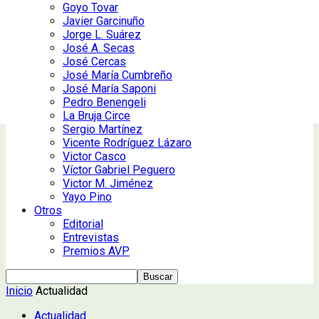
Goyo Tovar
Javier Garcinuño
Jorge L. Suárez
José A. Secas
José Cercas
José María Cumbreño
José María Saponi
Pedro Benengeli
La Bruja Circe
Sergio Martínez
Vicente Rodríguez Lázaro
Victor Casco
Víctor Gabriel Peguero
Victor M. Jiménez
Yayo Pino
Otros
Editorial
Entrevistas
Premios AVP
Inicio
Actualidad
Actualidad