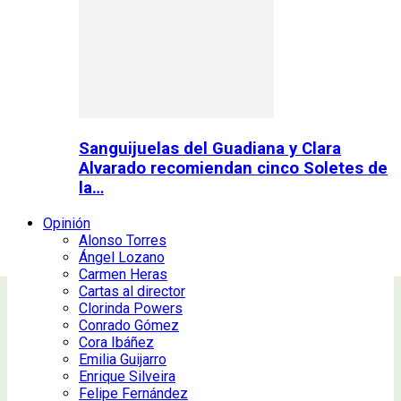
Sanguijuelas del Guadiana y Clara
Alvarado recomiendan cinco Soletes de
la…
Opinión
Alonso Torres
Ángel Lozano
Carmen Heras
Cartas al director
Clorinda Powers
Conrado Gómez
Cora Ibáñez
Emilia Guijarro
Enrique Silveira
Felipe Fernández