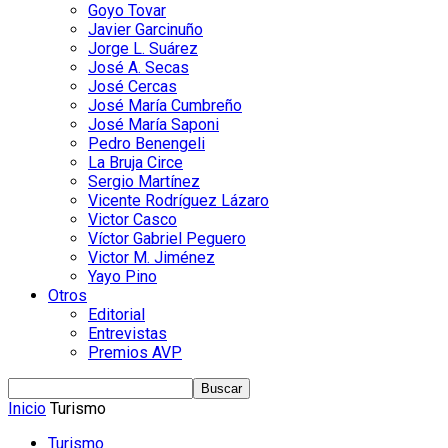
Goyo Tovar
Javier Garcinuño
Jorge L. Suárez
José A. Secas
José Cercas
José María Cumbreño
José María Saponi
Pedro Benengeli
La Bruja Circe
Sergio Martínez
Vicente Rodríguez Lázaro
Victor Casco
Víctor Gabriel Peguero
Victor M. Jiménez
Yayo Pino
Otros
Editorial
Entrevistas
Premios AVP
Inicio
Turismo
Turismo