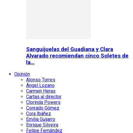
Sanguijuelas del Guadiana y Clara
Alvarado recomiendan cinco Soletes de
la…
Opinión
Alonso Torres
Ángel Lozano
Carmen Heras
Cartas al director
Clorinda Powers
Conrado Gómez
Cora Ibáñez
Emilia Guijarro
Enrique Silveira
Felipe Fernández