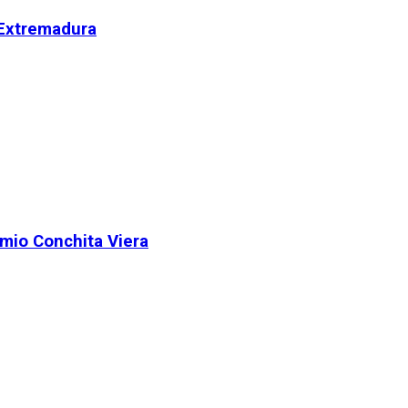
 Extremadura
remio Conchita Viera