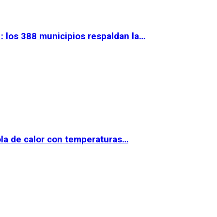
 los 388 municipios respaldan la…
la de calor con temperaturas…