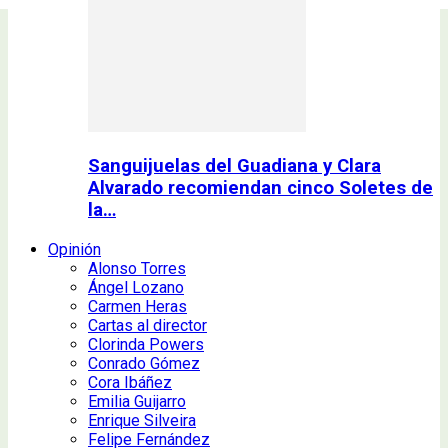
Sanguijuelas del Guadiana y Clara
Alvarado recomiendan cinco Soletes de
la…
Opinión
Alonso Torres
Ángel Lozano
Carmen Heras
Cartas al director
Clorinda Powers
Conrado Gómez
Cora Ibáñez
Emilia Guijarro
Enrique Silveira
Felipe Fernández