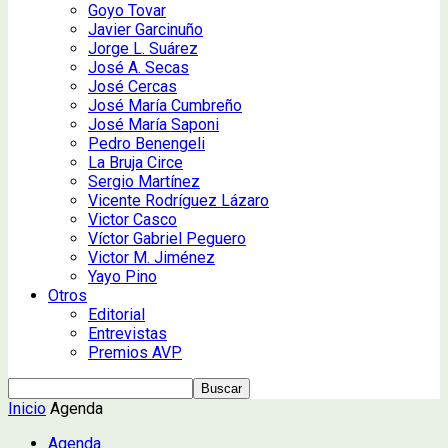
Goyo Tovar
Javier Garcinuño
Jorge L. Suárez
José A. Secas
José Cercas
José María Cumbreño
José María Saponi
Pedro Benengeli
La Bruja Circe
Sergio Martínez
Vicente Rodríguez Lázaro
Victor Casco
Víctor Gabriel Peguero
Victor M. Jiménez
Yayo Pino
Otros
Editorial
Entrevistas
Premios AVP
Inicio
Agenda
Agenda