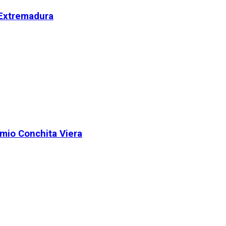
 Extremadura
remio Conchita Viera