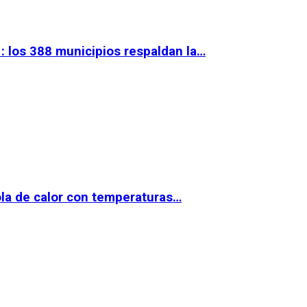
 los 388 municipios respaldan la…
la de calor con temperaturas…