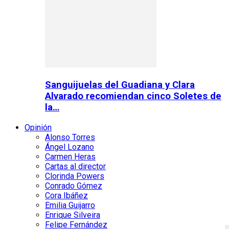
Sanguijuelas del Guadiana y Clara
Alvarado recomiendan cinco Soletes de
la…
Opinión
Alonso Torres
Ángel Lozano
Carmen Heras
Cartas al director
Clorinda Powers
Conrado Gómez
Cora Ibáñez
Emilia Guijarro
Enrique Silveira
Felipe Fernández