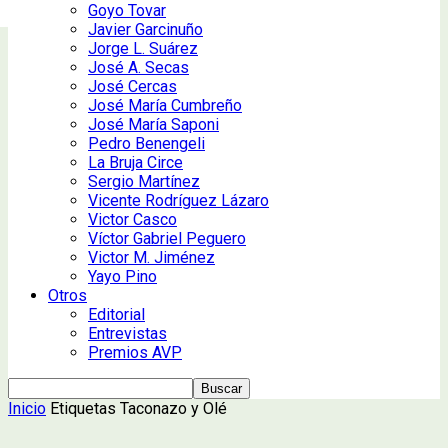
Goyo Tovar
Javier Garcinuño
Jorge L. Suárez
José A. Secas
José Cercas
José María Cumbreño
José María Saponi
Pedro Benengeli
La Bruja Circe
Sergio Martínez
Vicente Rodríguez Lázaro
Victor Casco
Víctor Gabriel Peguero
Victor M. Jiménez
Yayo Pino
Otros
Editorial
Entrevistas
Premios AVP
Inicio
Etiquetas
Taconazo y Olé