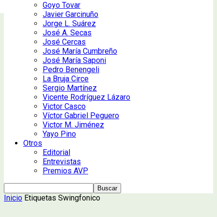
Goyo Tovar
Javier Garcinuño
Jorge L. Suárez
José A. Secas
José Cercas
José María Cumbreño
José María Saponi
Pedro Benengeli
La Bruja Circe
Sergio Martínez
Vicente Rodríguez Lázaro
Victor Casco
Víctor Gabriel Peguero
Victor M. Jiménez
Yayo Pino
Otros
Editorial
Entrevistas
Premios AVP
Inicio
Etiquetas
Swingfonico