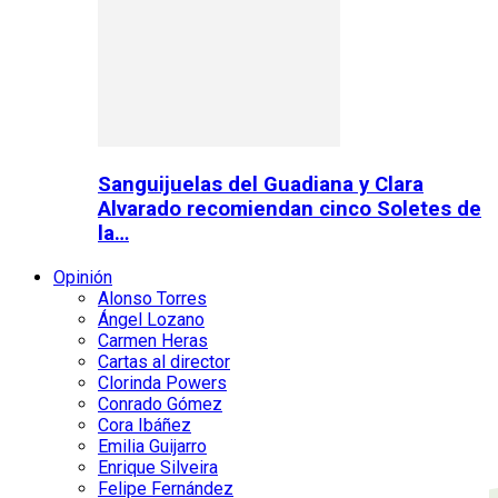
Sanguijuelas del Guadiana y Clara
Alvarado recomiendan cinco Soletes de
la…
Opinión
Alonso Torres
Ángel Lozano
Carmen Heras
Cartas al director
Clorinda Powers
Conrado Gómez
Cora Ibáñez
Emilia Guijarro
Enrique Silveira
Felipe Fernández