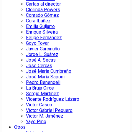
Cartas al director
Clorinda Powers
Conrado Gómez
Cora Ibáñez
Emilia Guijarro
Enrique Silveira
Felipe Fernández
Goyo Tovar
Javier Garcinuño
Jorge L. Suárez
José A. Secas
José Cercas
José María Cumbreño
José María Saponi
Pedro Benengeli
La Bruja Circe
Sergio Martínez
Vicente Rodríguez Lázaro
Victor Casco
Víctor Gabriel Peguero
Victor M. Jiménez
Yayo Pino
Otros