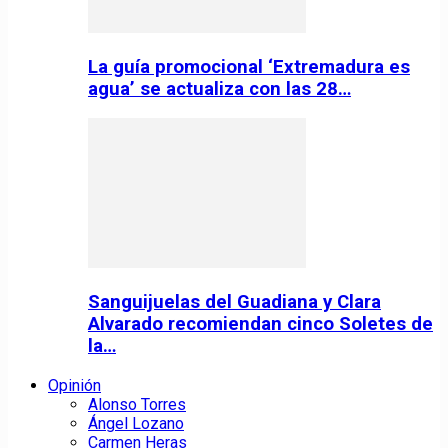
La guía promocional ‘Extremadura es
agua’ se actualiza con las 28…
Sanguijuelas del Guadiana y Clara
Alvarado recomiendan cinco Soletes de
la…
Opinión
Alonso Torres
Ángel Lozano
Carmen Heras