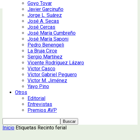
Goyo Tovar
Javier Garcinuño
Jorge L. Suárez
José A. Secas
José Cercas
José María Cumbreño
José María Saponi
Pedro Benengeli
La Bruja Circe
Sergio Martínez
Vicente Rodríguez Lázaro
Victor Casco
Víctor Gabriel Peguero
Victor M. Jiménez
Yayo Pino
Otros
Editorial
Entrevistas
Premios AVP
Inicio
Etiquetas
Recinto ferial