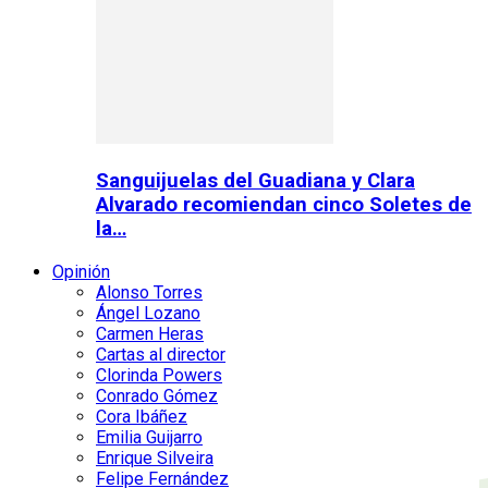
Sanguijuelas del Guadiana y Clara
Alvarado recomiendan cinco Soletes de
la…
Opinión
Alonso Torres
Ángel Lozano
Carmen Heras
Cartas al director
Clorinda Powers
Conrado Gómez
Cora Ibáñez
Emilia Guijarro
Enrique Silveira
Felipe Fernández