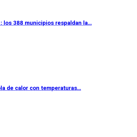
 los 388 municipios respaldan la…
la de calor con temperaturas…