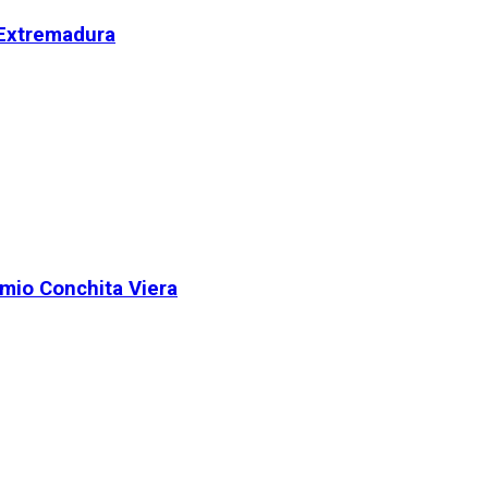
 Extremadura
remio Conchita Viera