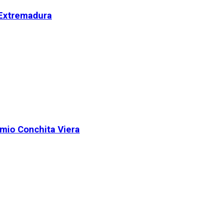
 Extremadura
remio Conchita Viera