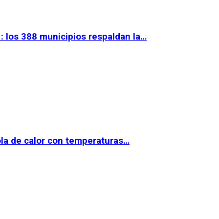
 los 388 municipios respaldan la…
la de calor con temperaturas…