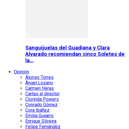
Sanguijuelas del Guadiana y Clara
Alvarado recomiendan cinco Soletes de
la…
Opinión
Alonso Torres
Ángel Lozano
Carmen Heras
Cartas al director
Clorinda Powers
Conrado Gómez
Cora Ibáñez
Emilia Guijarro
Enrique Silveira
Felipe Fernández