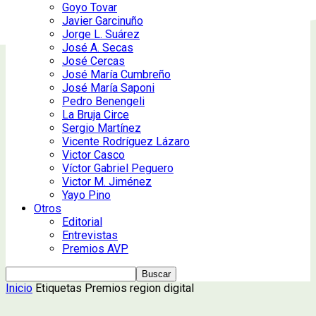
Goyo Tovar
Javier Garcinuño
Jorge L. Suárez
José A. Secas
José Cercas
José María Cumbreño
José María Saponi
Pedro Benengeli
La Bruja Circe
Sergio Martínez
Vicente Rodríguez Lázaro
Victor Casco
Víctor Gabriel Peguero
Victor M. Jiménez
Yayo Pino
Otros
Editorial
Entrevistas
Premios AVP
Inicio
Etiquetas
Premios region digital