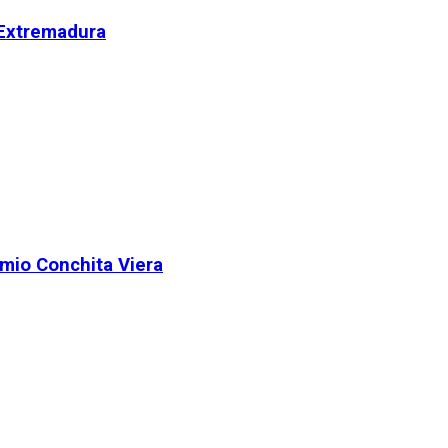
 Extremadura
remio Conchita Viera