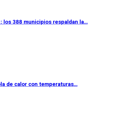
 los 388 municipios respaldan la…
la de calor con temperaturas…