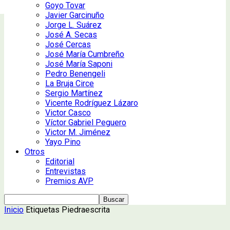
Goyo Tovar
Javier Garcinuño
Jorge L. Suárez
José A. Secas
José Cercas
José María Cumbreño
José María Saponi
Pedro Benengeli
La Bruja Circe
Sergio Martínez
Vicente Rodríguez Lázaro
Victor Casco
Víctor Gabriel Peguero
Victor M. Jiménez
Yayo Pino
Otros
Editorial
Entrevistas
Premios AVP
Inicio
Etiquetas
Piedraescrita