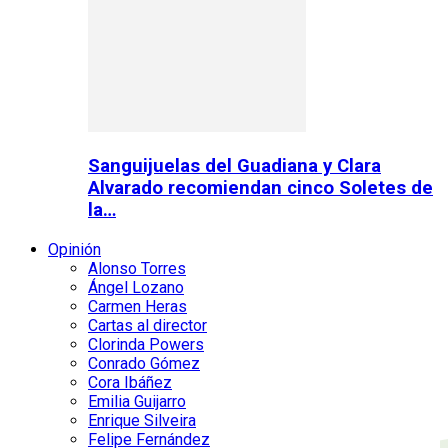
Sanguijuelas del Guadiana y Clara
Alvarado recomiendan cinco Soletes de
la…
Opinión
Alonso Torres
Ángel Lozano
Carmen Heras
Cartas al director
Clorinda Powers
Conrado Gómez
Cora Ibáñez
Emilia Guijarro
Enrique Silveira
Felipe Fernández