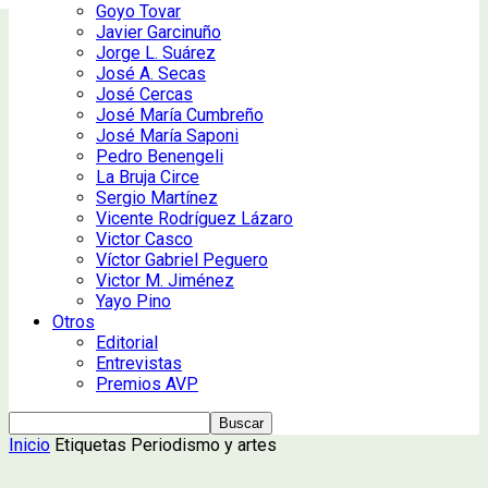
Goyo Tovar
Javier Garcinuño
Jorge L. Suárez
José A. Secas
José Cercas
José María Cumbreño
José María Saponi
Pedro Benengeli
La Bruja Circe
Sergio Martínez
Vicente Rodríguez Lázaro
Victor Casco
Víctor Gabriel Peguero
Victor M. Jiménez
Yayo Pino
Otros
Editorial
Entrevistas
Premios AVP
Inicio
Etiquetas
Periodismo y artes