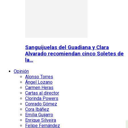
Sanguijuelas del Guadiana y Clara
Alvarado recomiendan cinco Soletes de
la…
Opinión
Alonso Torres
Ángel Lozano
Carmen Heras
Cartas al director
Clorinda Powers
Conrado Gómez
Cora Ibáñez
Emilia Guijarro
Enrique Silveira
Felipe Fernández