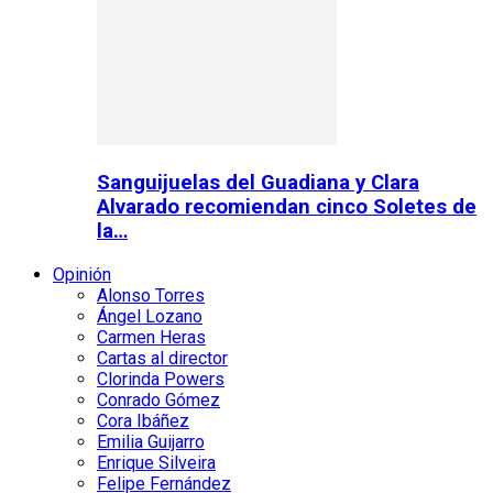
Sanguijuelas del Guadiana y Clara
Alvarado recomiendan cinco Soletes de
la…
Opinión
Alonso Torres
Ángel Lozano
Carmen Heras
Cartas al director
Clorinda Powers
Conrado Gómez
Cora Ibáñez
Emilia Guijarro
Enrique Silveira
Felipe Fernández