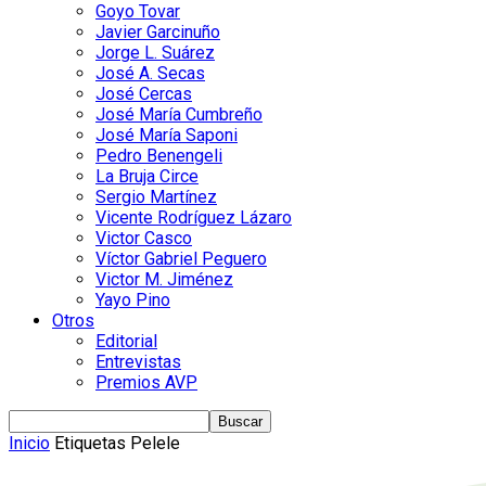
Goyo Tovar
Javier Garcinuño
Jorge L. Suárez
José A. Secas
José Cercas
José María Cumbreño
José María Saponi
Pedro Benengeli
La Bruja Circe
Sergio Martínez
Vicente Rodríguez Lázaro
Victor Casco
Víctor Gabriel Peguero
Victor M. Jiménez
Yayo Pino
Otros
Editorial
Entrevistas
Premios AVP
Inicio
Etiquetas
Pelele