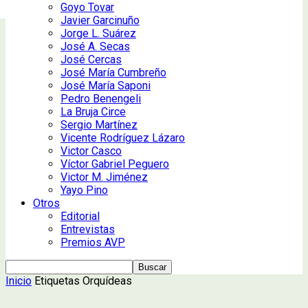
Goyo Tovar
Javier Garcinuño
Jorge L. Suárez
José A. Secas
José Cercas
José María Cumbreño
José María Saponi
Pedro Benengeli
La Bruja Circe
Sergio Martínez
Vicente Rodríguez Lázaro
Victor Casco
Víctor Gabriel Peguero
Victor M. Jiménez
Yayo Pino
Otros
Editorial
Entrevistas
Premios AVP
Inicio
Etiquetas
Orquídeas