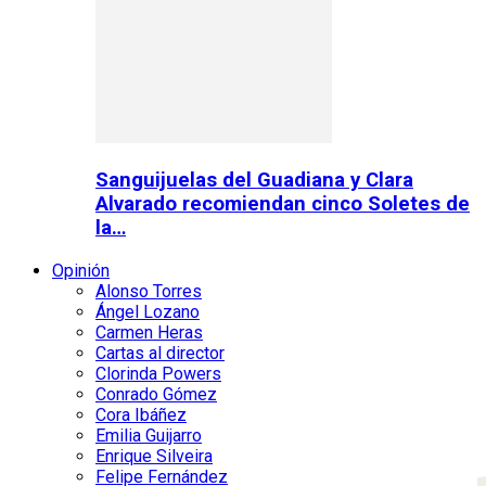
Sanguijuelas del Guadiana y Clara
Alvarado recomiendan cinco Soletes de
la…
Opinión
Alonso Torres
Ángel Lozano
Carmen Heras
Cartas al director
Clorinda Powers
Conrado Gómez
Cora Ibáñez
Emilia Guijarro
Enrique Silveira
Felipe Fernández