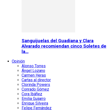
Sanguijuelas del Guadiana y Clara
Alvarado recomiendan cinco Soletes de
la…
Opinión
Alonso Torres
Ángel Lozano
Carmen Heras
Cartas al director
Clorinda Powers
Conrado Gómez
Cora Ibáñez
Emilia Guijarro
Enrique Silveira
Felipe Fernández