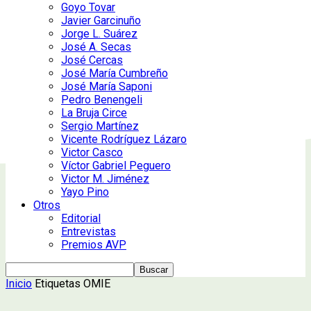
Goyo Tovar
Javier Garcinuño
Jorge L. Suárez
José A. Secas
José Cercas
José María Cumbreño
José María Saponi
Pedro Benengeli
La Bruja Circe
Sergio Martínez
Vicente Rodríguez Lázaro
Victor Casco
Víctor Gabriel Peguero
Victor M. Jiménez
Yayo Pino
Otros
Editorial
Entrevistas
Premios AVP
Inicio
Etiquetas
OMIE