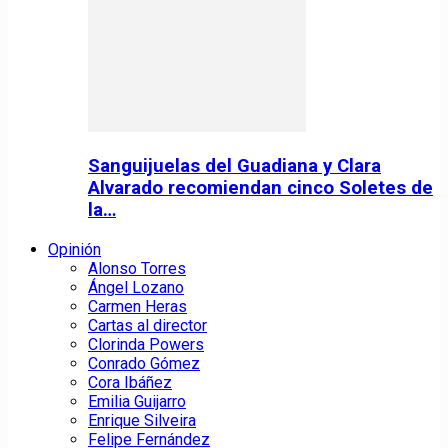
Sanguijuelas del Guadiana y Clara
Alvarado recomiendan cinco Soletes de
la…
Opinión
Alonso Torres
Ángel Lozano
Carmen Heras
Cartas al director
Clorinda Powers
Conrado Gómez
Cora Ibáñez
Emilia Guijarro
Enrique Silveira
Felipe Fernández