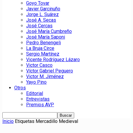
Goyo Tovar
Javier Garcinuño
Jorge L. Suárez
José A. Secas
José Cercas
José María Cumbreño
José María Saponi
Pedro Benengeli
La Bruja Circe
Sergio Martínez
Vicente Rodríguez Lázaro
Victor Casco
Víctor Gabriel Peguero
Victor M. Jiménez
Yayo Pino
Otros
Editorial
Entrevistas
Premios AVP
Inicio
Etiquetas
Mercadillo Medieval