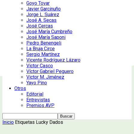
Goyo Tovar
Javier Garcinuño
Jorge L. Suárez
José A. Secas
José Cercas
José María Cumbreño
José María Saponi
Pedro Benengeli
La Bruja Circe
Sergio Martínez
Vicente Rodríguez Lázaro
Victor Casco
Víctor Gabriel Peguero
Victor M. Jiménez
Yayo Pino
Otros
Editorial
Entrevistas
Premios AVP
Inicio
Etiquetas
Lucky Dados