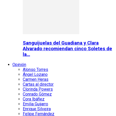
Sanguijuelas del Guadiana y Clara
Alvarado recomiendan cinco Soletes de
la…
Opinión
Alonso Torres
Ángel Lozano
Carmen Heras
Cartas al director
Clorinda Powers
Conrado Gómez
Cora Ibáñez
Emilia Guijarro
Enrique Silveira
Felipe Fernández