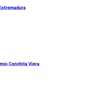
 Extremadura
remio Conchita Viera