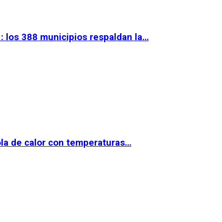
 los 388 municipios respaldan la…
la de calor con temperaturas…