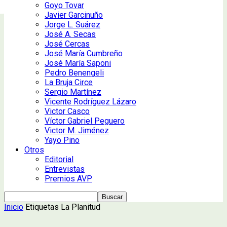
Goyo Tovar
Javier Garcinuño
Jorge L. Suárez
José A. Secas
José Cercas
José María Cumbreño
José María Saponi
Pedro Benengeli
La Bruja Circe
Sergio Martínez
Vicente Rodríguez Lázaro
Victor Casco
Víctor Gabriel Peguero
Victor M. Jiménez
Yayo Pino
Otros
Editorial
Entrevistas
Premios AVP
Inicio
Etiquetas
La Planitud