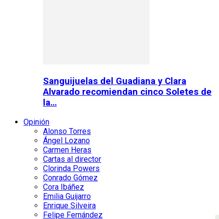
Sanguijuelas del Guadiana y Clara
Alvarado recomiendan cinco Soletes de
la…
Opinión
Alonso Torres
Ángel Lozano
Carmen Heras
Cartas al director
Clorinda Powers
Conrado Gómez
Cora Ibáñez
Emilia Guijarro
Enrique Silveira
Felipe Fernández