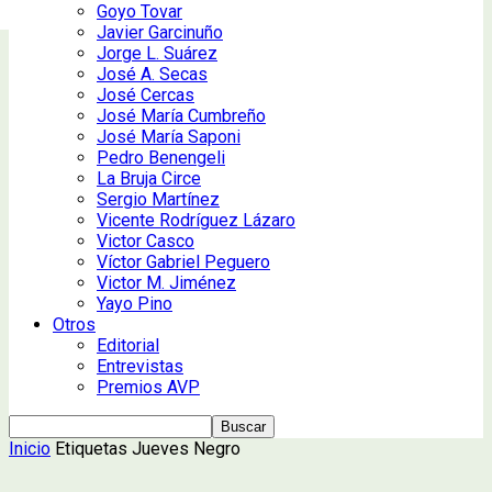
Goyo Tovar
Javier Garcinuño
Jorge L. Suárez
José A. Secas
José Cercas
José María Cumbreño
José María Saponi
Pedro Benengeli
La Bruja Circe
Sergio Martínez
Vicente Rodríguez Lázaro
Victor Casco
Víctor Gabriel Peguero
Victor M. Jiménez
Yayo Pino
Otros
Editorial
Entrevistas
Premios AVP
Inicio
Etiquetas
Jueves Negro