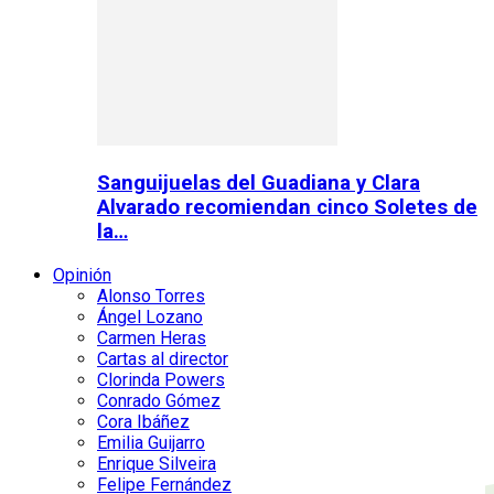
Sanguijuelas del Guadiana y Clara
Alvarado recomiendan cinco Soletes de
la…
Opinión
Alonso Torres
Ángel Lozano
Carmen Heras
Cartas al director
Clorinda Powers
Conrado Gómez
Cora Ibáñez
Emilia Guijarro
Enrique Silveira
Felipe Fernández