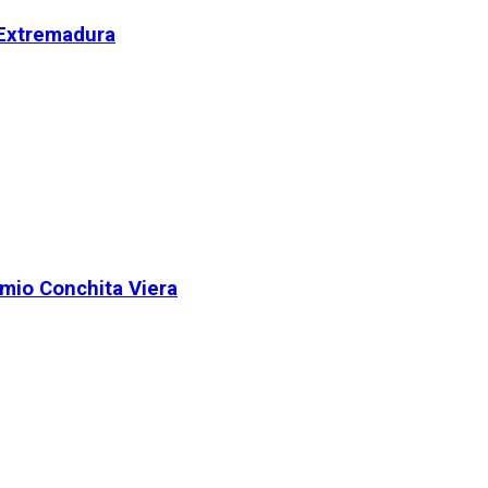
 Extremadura
remio Conchita Viera