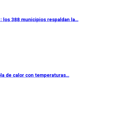
 los 388 municipios respaldan la…
la de calor con temperaturas…