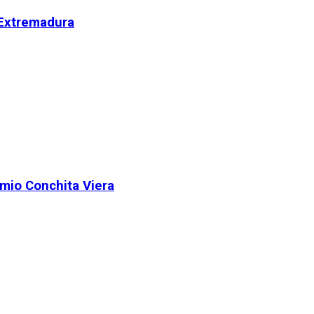
 Extremadura
remio Conchita Viera