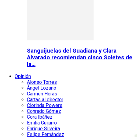
Sanguijuelas del Guadiana y Clara
Alvarado recomiendan cinco Soletes de
la…
Opinión
Alonso Torres
Ángel Lozano
Carmen Heras
Cartas al director
Clorinda Powers
Conrado Gómez
Cora Ibáñez
Emilia Guijarro
Enrique Silveira
Felipe Fernández