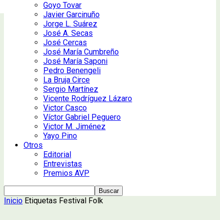
Goyo Tovar
Javier Garcinuño
Jorge L. Suárez
José A. Secas
José Cercas
José María Cumbreño
José María Saponi
Pedro Benengeli
La Bruja Circe
Sergio Martínez
Vicente Rodríguez Lázaro
Victor Casco
Víctor Gabriel Peguero
Victor M. Jiménez
Yayo Pino
Otros
Editorial
Entrevistas
Premios AVP
Inicio
Etiquetas
Festival Folk